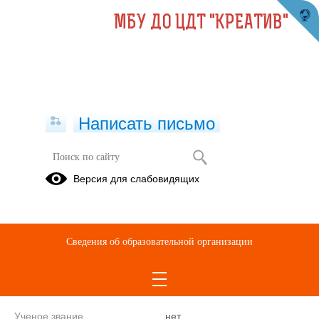
МБУ ДО ЦДТ "КРЕАТИВ"
Написать письмо
Педагог дополнительного
Версия для слабовидящих
образования
Никитина
Екатерина
Андреевна
Сведения об образовательной организации
Уровень образования
Среднее
Ученая степень
нет
Ученое звание
нет