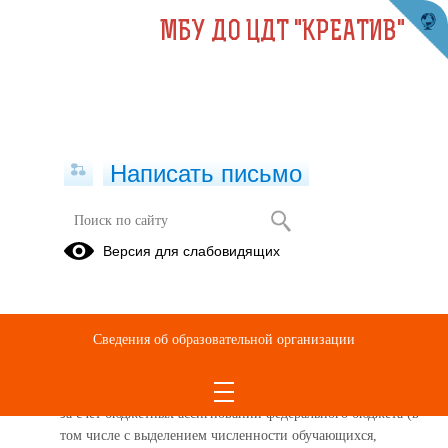
МБУ ДО ЦДТ "КРЕАТИВ"
Написать письмо
Версия для слабовидящих
Вакантные места для приема
(перевода) обучающихся
Дата обновления информации о вакантных местах: 11.02.2026
Сведения об образовательной организации
Реализуемые образовательные программы
:
Слепой метод печатания 2025
:
за счет бюджетных ассигнований федерального бюджета (в
том числе с выделением численности обучающихся,