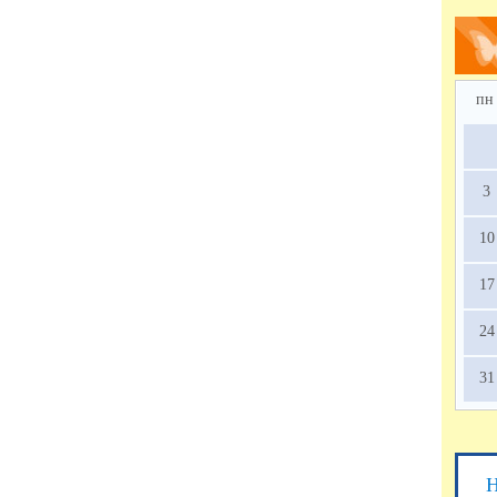
пн
3
10
17
24
31
Н