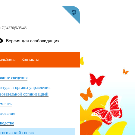
 +7(34376)5-35-46
Версия для слабовидящих
альбомы
Контакты
вные сведения
ктура и органы управления
зовательной организацией
ументы
азование
водство
гогический состав