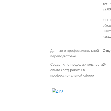
техно
22.09
ОП "К
обес
"Инс
часа.
Данные о профессиональной
Отсу
переподготовке
Сведения о продолжительности
34
опыта (лет) работы в
профессиональной сфере