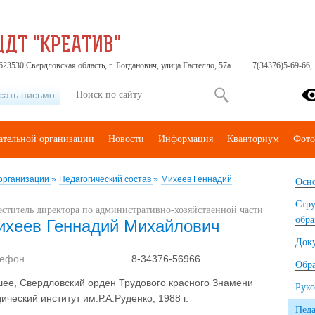
ЦДТ "КРЕАТИВ"
23530 Свердловская область, г. Богданович, улица Гастелло, 57а
+7(34376)5-69-66,
сать письмо
ательной организации
Новости
Информация
Кванториум
Фото
 организации
»
Педагогический состав
»
Михеев Геннадий
Осно
Стру
еститель директора по административно-хозяйственной части
обра
ихеев Геннадий Михайлович
Док
лефон
8-34376-56966
Обр
ее, Свердловский орден Трудового красного Знамени
Руко
ический институт им.Р.А.Руденко, 1988 г.
Педа