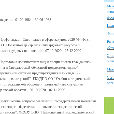
Мате
осна
Дост
ведение, 01.09.1984 - 30.06.1988
Плат
Фина
рофстандарт. Специалист в сфере закупок 2020 (44-ФЗ)",
Вака
СО "Областной центр развития трудовых ресурсов и
обу
льно-трудовых отношений", 07.12.2020 - 25.12.2020
Сти
обу
Подготовка должностных лиц и специалистов гражданской
оны и Свердловской областной подсистемы единой
Межд
дарственной системы предупреждения и ликвидации
Орга
вычайных ситуаций", ГКУДПО СО "Учебно-методический
орг
р по гражданской обороне и чрезвычайным ситуациям
ловской области", 20.10.2020 - 02.11.2020
Практические вопросы реализации государственной политики
ласти энергосбережения и повышение энергетической
ктивности", ФГАОУ ВПО "Национальный исследовательский