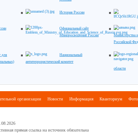
История России
ссии
Официальный сайт
Минпросвещения России
Министерства н
Российской Фе
 для
Национальный
ипальных)
антитеррористический комитет
области
ательной организации
Новости
Информация
Кванториум
Фото
.08.2026
тивная прямая ссылка на источник обязательна