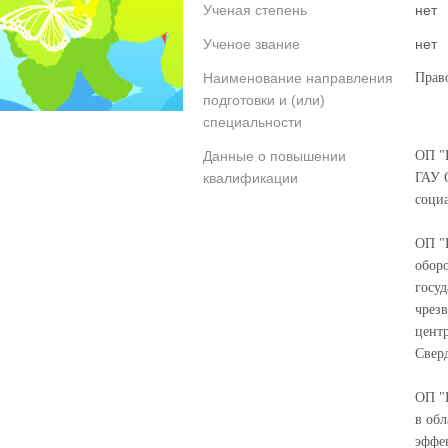
Ученая степень
нет
Ученое звание
нет
Наименование направления
Право
подготовки и (или)
специальности
Данные о повышении
ОП "П
квалификации
ГАУ 
социа
ОП "
обор
госу
чрез
цент
Сверд
ОП "
в об
эффе