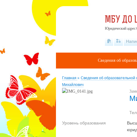
МБУ ДО 
Юридический адрес:6
Напи
Сведения об образов
Главная
»
Сведения об образовательной
Михайлович
Зам
М
Те
Уровень образования
Высш
юрид