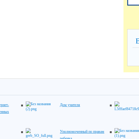
рнет-
Дом учителя
венных
Уполномоченный по правам
ребенка