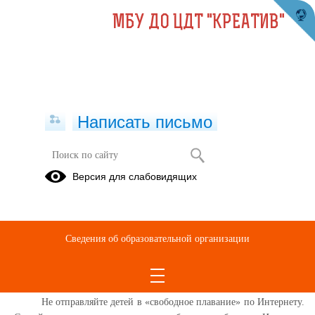
МБУ ДО ЦДТ "КРЕАТИВ"
Написать письмо
Рекомендации для родителей по
Версия для слабовидящих
организации безопасной работы в
Интернет
20.01.2021
Сведения об образовательной организации
Правило 1. Внимательно относитесь к действиям ваших детей в
«мировой паутине»:
Не отправляйте детей в «свободное плавание» по Интернету.