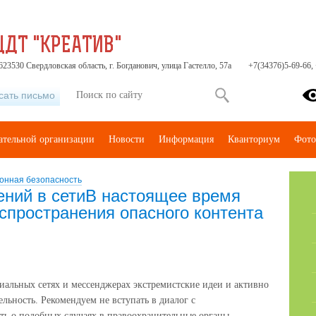
ЦДТ "КРЕАТИВ"
23530 Свердловская область, г. Богданович, улица Гастелло, 57а
+7(34376)5-69-66,
сать письмо
ательной организации
Новости
Информация
Кванториум
Фото
нная безопасность
ний в сетиВ настоящее время
спространения опасного контента
альных сетях и мессенджерах экстремистские идеи и активно
льность. Рекомендуем не вступать в диалог с
ь о подобных случаях в правоохранительные органы.