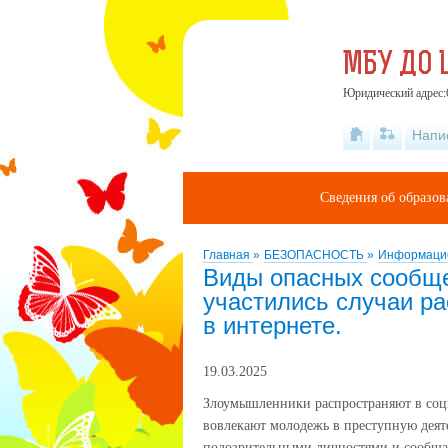
МБУ ДО 
Юридический адрес:6
Напи
Сведения об образов
Главная
»
БЕЗОПАСНОСТЬ
»
Информацио
Виды опасных сообще
участились случаи ра
в интернете.
19.03.2025
Злоумышленники распространяют в соци
вовлекают молодежь в преступную деяте
подозрительными личностями и сообщат