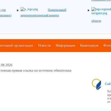
 для
Национальный
ипальных)
антитеррористический комитет
области
ательной организации
Новости
Информация
Кванториум
Фото
.08.2026
тивная прямая ссылка на источник обязательна
Сай
№1
пр
и 
от