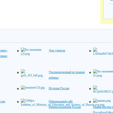
рнет-
Дом учителя
венных
Уполномоченный по правам
ребенка
История России
ссии
Официальный сайт
Минпросвещения России
Министерства н
Российской Фе