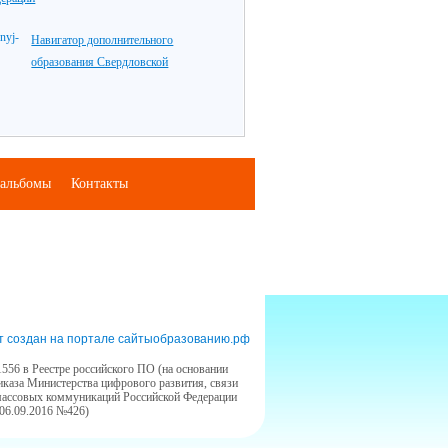
Навигатор дополнительного
образования Свердловской
альбомы
Контакты
т создан на портале сайтыобразованию.рф
556 в Реестре российского ПО (на основании
иказа Министерства цифрового развития, связи
массовых коммуникаций Российской Федерации
 06.09.2016 №426)