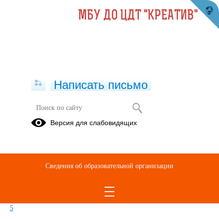
МБУ ДО ЦДТ "КРЕАТИВ"
Написать письмо
Осторожно мошенники!!!
Версия для слабовидящих
21.11.2023
Посмотри
Запомни
Сведения об образовательной организации
Не попадись
https://vk.com/cdt_kreativ_bgd?z=video-
177449915_456239410%2F75fab768a4f94cfbbf%2Fpl_wall_-17744991
5