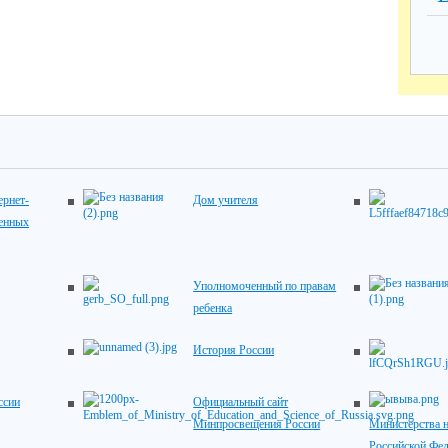
рнет-
Дом учителя
венных
Уполномоченный по правам
ребенка
История России
ссии
Официальный сайт
Минпросвещения России
Министерства н
Российской Фе