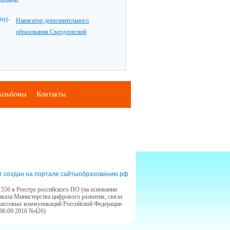
Навигатор дополнительного
образования Свердловской
альбомы
Контакты
т создан на портале сайтыобразованию.рф
556 в Реестре российского ПО (на основании
иказа Министерства цифрового развития, связи
массовых коммуникаций Российской Федерации
 06.09.2016 №426)