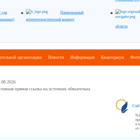
 для
Национальный
ипальных)
антитеррористический комитет
области
ательной организации
Новости
Информация
Кванториум
Фото
.08.2026
тивная прямая ссылка на источник обязательна
Сай
№1
пр
и 
от