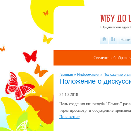
МБУ ДО 
Юридический адрес:6
Напи
Сведения об образов
Главная
»
Информация
»
Положение о ди
Положение о дискусс
24.10.2018
Цель создания киноклуба "Память" раз
через просмотр и обсуждение произвед
Положение