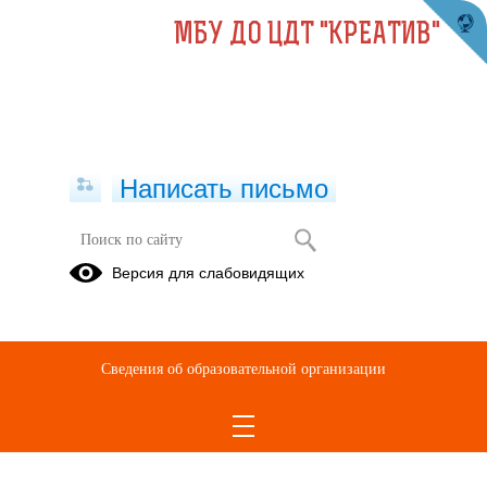
МБУ ДО ЦДТ "КРЕАТИВ"
Написать письмо
Формы документов, связанных с
Версия для слабовидящих
противодействием коррупции, для
заполнения
05.07.2023
Сведения об образовательной организации