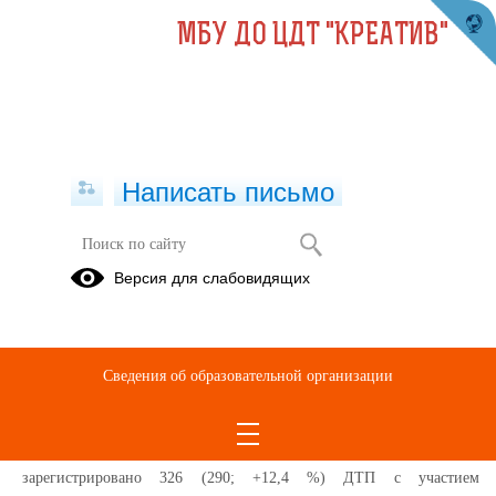
МБУ ДО ЦДТ "КРЕАТИВ"
Написать письмо
Анализ состояния детского дорожно-
Версия для слабовидящих
транспортного травматизма на
территории Свердловской области
за одиннадцать месяцев 2021 года
Сведения об образовательной организации
21.12.2021
На территории Свердловской области за одиннадцать месяцев 2021
г.
зарегистрировано 326 (290; +12,4 %) ДТП с участием