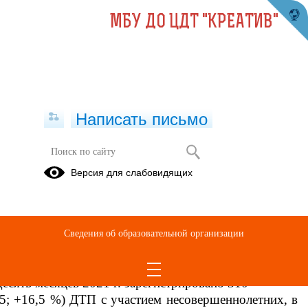
МБУ ДО ЦДТ "КРЕАТИВ"
Написать письмо
Анализ состояния детского дорожно-
Версия для слабовидящих
транспортного травматизма на
территории Свердловской области
за десять месяцев 2021 года
Сведения об образовательной организации
23.11.2021
На территории Свердловской области
десять месяцев 2021 г. зарегистрировано 310
5; +16,5 %) ДТП с участием несовершеннолетних, в