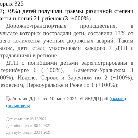
торых 325
97; +9%) детей получили травмы различной степени
ести и погиб 21 ребенок (3; +600%).
Дорожно-транспортные происшествия, в
ультате которых пострадали дети, составили 13% от
щего количества учетных дорожных аварий. Таким
разом, дети стали участниками каждого 7 ДТП с
традавшими в регионе.
ДТП с погибшими детьми зарегистрированы в
атеринбурге 6 (+100%),
Каменске-Уральском 3
100%), Ивделе, Серове и Заречном по 2 (+100%),
езовском, Первоуральске и Реже по 1 (+100%):
Анализ_ДДТТ_за_10_мес_2021_УГИБДД[1].pdf
(скачать)
(посмотреть)
Дата создания: 06.12.2021
Дата обновления: 06.12.2021
Дата публикации: 23.11.2021