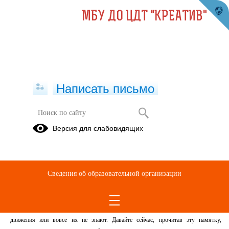
МБУ ДО ЦДТ "КРЕАТИВ"
Написать письмо
21 сентября 2021 года Единый день
Версия для слабовидящих
безопасности! Памятка школьнику
БЕЗОПАСНОСТЬ НА ДОРОГЕ
21.09.2021
Сведения об образовательной организации
Ежегодно в нашей стране жертвами дорожно-транспортных происшествий
становятся дети. Каждый день вы выходите на улицу и становитесь участниками
дорожного движения. Очень часто ребята нарушают правила дорожного
движения или вовсе их не знают. Давайте сейчас, прочитав эту памятку,