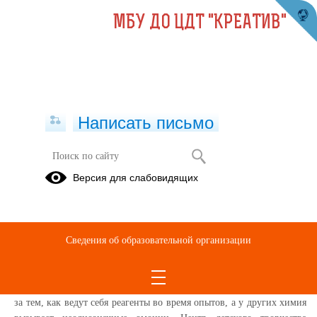
МБУ ДО ЦДТ "КРЕАТИВ"
Написать письмо
Интересные опыты в студии
Версия для слабовидящих
"Научное время"
15.10.2020
Ccылка на видео
Сведения об образовательной организации
Химия – увлекательный предмет, который известен школьникам и
студентам. Отношение к нему разное: одним нравится наблюдать
за тем, как ведут себя реагенты во время опытов, а у других химия