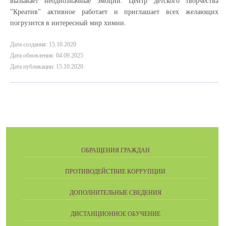
вызывает неоднозначные эмоции. Центр детского творчества
"Креатив" активное работает и приглашает всех желающих
погрузится в интересный мир химии.
Дата создания: 15.10.2020
Дата обновления: 04.09.2025
Дата публикации: 15.10.2020
ОБРАЩЕНИЯ ГРАЖДАН
ПРОТИВОДЕЙСТВИЕ КОРРУПЦИИ
ДОПОЛНИТЕЛЬНЫЕ СВЕДЕНИЯ
ДИСТАНЦИОННОЕ ОБУЧЕНИЕ