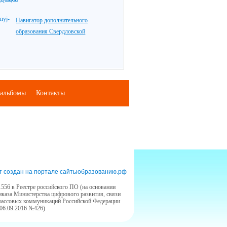
Навигатор дополнительного
образования Свердловской
альбомы
Контакты
т создан на портале сайтыобразованию.рф
556 в Реестре российского ПО (на основании
иказа Министерства цифрового развития, связи
массовых коммуникаций Российской Федерации
 06.09.2016 №426)