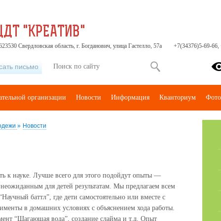
ЦДТ "КРЕАТИВ"
23530 Свердловская область, г. Богданович, улица Гастелло, 57а
+7(34376)5-69-66,
сать письмо
ательной организации
Новости
Информация
Кванториум
Фото
лодежи
»
Новости
ть к науке. Лучше всего для этого подойдут опыты —
 неожиданным для детей результатам. Мы предлагаем всем
Научный баттл”, где дети самостоятельно или вместе с
именты в домашних условиях с объяснением хода работы.
мент “Шагающая вода”, создание слайма и т.д. Опыт