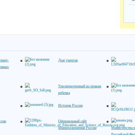
рнет-
Дом учителя
венных
Уполномоченный по правам
ребенка
История России
ссии
Официальный сайт
Минпросвещения России
Министерства н
Российской Фе