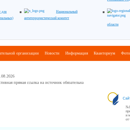
 для
Национальный
ипальных)
антитеррористический комитет
области
ательной организации
Новости
Информация
Кванториум
Фото
.08.2026
тивная прямая ссылка на источник обязательна
Сай
№1
пр
и 
от