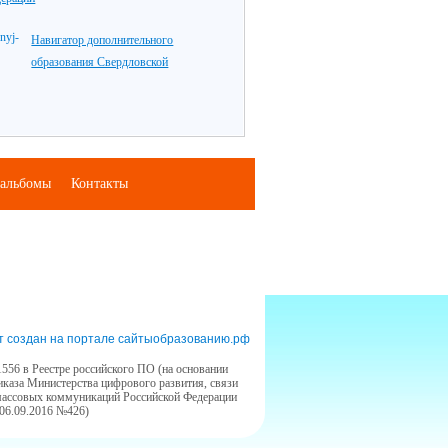
Навигатор дополнительного
образования Свердловской
альбомы
Контакты
т создан на портале сайтыобразованию.рф
556 в Реестре российского ПО (на основании
иказа Министерства цифрового развития, связи
массовых коммуникаций Российской Федерации
 06.09.2016 №426)