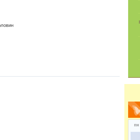
оловин
пн