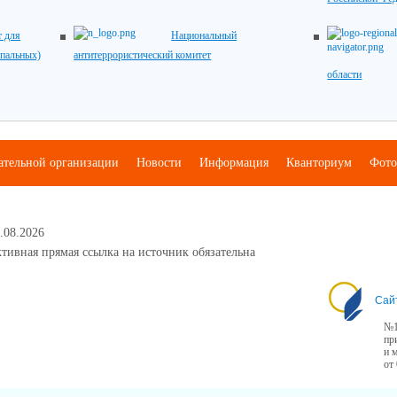
 для
Национальный
ипальных)
антитеррористический комитет
области
ательной организации
Новости
Информация
Кванториум
Фото
.08.2026
тивная прямая ссылка на источник обязательна
Сай
№1
пр
и 
от