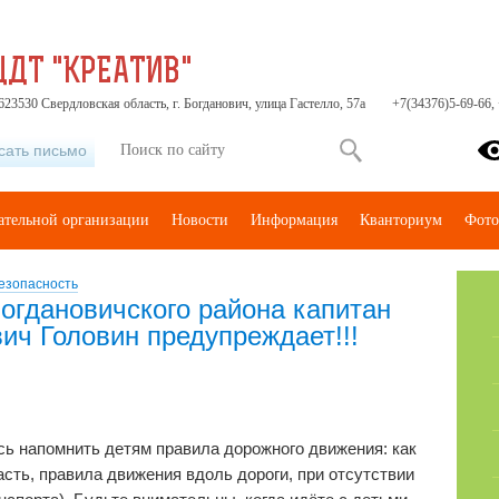
ЦДТ "КРЕАТИВ"
23530 Свердловская область, г. Богданович, улица Гастелло, 57а
+7(34376)5-69-66,
сать письмо
ательной организации
Новости
Информация
Кванториум
Фото
езопасность
гдановичского района капитан
ич Головин предупреждает!!!
есь напомнить детям правила дорожного движения: как
сть, правила движения вдоль дороги, при отсутствии