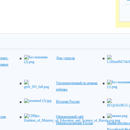
рнет-
Дом учителя
венных
Уполномоченный по правам
ребенка
История России
ссии
Официальный сайт
Минпросвещения России
Министерства н
Российской Фе