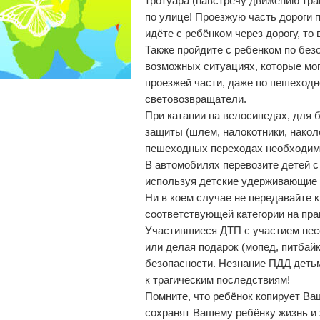
тротуара (навстречу движению тра
по улице! Проезжую часть дороги 
идёте с ребёнком через дорогу, 
Также пройдите с ребенком по без
возможных ситуациях, которые могу
проезжей части, даже по пешеходн
световозвращатели.
При катании на велосипедах, для 
защиты (шлем, налокотники, накол
пешеходных переходах необходимо
В автомобилях перевозите детей 
используя детские удерживающие у
Ни в коем случае не передавайте к
соответствующей категории на пра
Участившиеся ДТП с участием несо
или делая подарок (мопед, питбайк
безопасности. Незнание ПДД деть
к трагическим последствиям!
Помните, что ребёнок копирует Ва
сохранят Вашему ребёнку жизнь и 