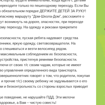
нспорта). Будьте внимательны, когда идёте с детьми
переходите только по пешеходному переходу. Если Вы
то в обязательном порядке ДЕРЖИТЕ ДЕТЕЙ ЗА РУКУ!
опасному маршруту "Дом-Школа-Дом", расскажите о
т возникнуть на дороге, опасностях, при переходе
ому переходу. На одежду и рюкзаки прикрепите
безопасности, пуская ребята надевают средства
енники, яркую одежду, световозвращатели. На
 спешиваться и везти велосипед рядом.
с максимальным соблюдением их безопасности,
стройства, пристегнув ремнями безопасности.
лючи от своих т/с своим чадам, которые не имеют
во управления определенного вида транспорта.
вершеннолетних говорят о том, что родители, покупая
 и прочие т/с) своему ребенку не задумываются о его
ми и безконтрольность со стороны взрослых приводит
ше поведение, не нарушайте ПДД. Эти мелочи
здоровье, а Вам – чистую совесть!