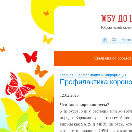
МБУ ДО 
Юридический адрес:6
Напи
Сведения об образов
Главная
»
Информация
»
Информация
Профилактика короно
12.02.2020
Что такое коронавирусы?
У вирусов, как у растений или животны
породы. Коронавирус — это семейство 
вирусы как SARS и MERS (вирусы, кот
которые приводят к ОРВИ, а также 