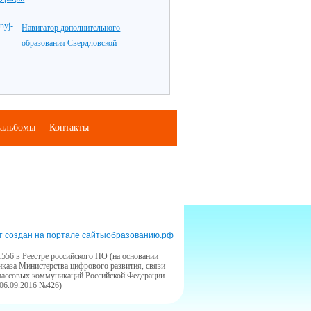
Навигатор дополнительного
образования Свердловской
альбомы
Контакты
т создан на портале сайтыобразованию.рф
556 в Реестре российского ПО (на основании
иказа Министерства цифрового развития, связи
массовых коммуникаций Российской Федерации
 06.09.2016 №426)