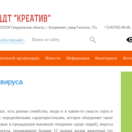
ЦДТ "КРЕАТИВ"
23530 Свердловская область, г. Богданович, улица Гастелло, 57а
+7(34376)5-69-66,
сать письмо
ательной организации
Новости
Информация
Кванториум
Фото
вируса
х, есть разные семейства, виды и в каком-то смысле сорта и
с определёнными характеристиками, которое объединяет такие
орые в предыдущем вызывали эпидемии среди людей), вирусы
вирусы, поражающие больше 12 разных видов животных (от