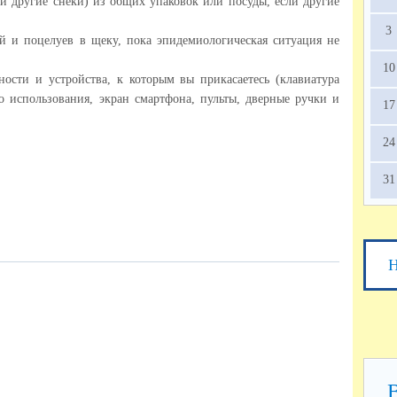
 и другие снеки) из общих упаковок или посуды, если другие
3
й и поцелуев в щеку, пока эпидемиологическая ситуация не
10
ности и устройства, к которым вы прикасаетесь (клавиатура
о использования, экран смартфона, пульты, дверные ручки и
17
24
31
Н