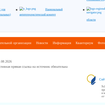
 для
Национальный
ипальных)
антитеррористический комитет
области
ательной организации
Новости
Информация
Кванториум
Фото
.08.2026
тивная прямая ссылка на источник обязательна
Сай
№1
пр
и 
от