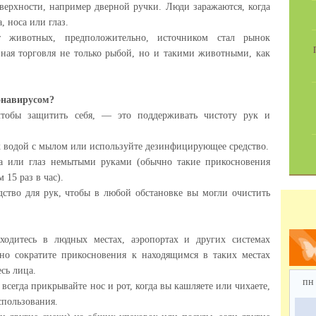
оверхности, например дверной ручки. Люди заражаются, когда
, носа или глаз.
т животных, предположительно, источником стал рынок
вная торговля не только рыбой, но и такими животными, как
онавирусом?
чтобы защитить себя, — это поддерживать чистоту рук и
их водой с мылом или используйте дезинфицирующее средство.
оса или глаз немытыми руками (обычно такие прикосновения
15 раз в час).
ство для рук, чтобы в любой обстановке вы могли очистить
аходитесь в людных местах, аэропортах и других системах
но сократите прикосновения к находящимся в таких местах
сь лица.
пн
всегда прикрывайте нос и рот, когда вы кашляете или чихаете,
спользования.