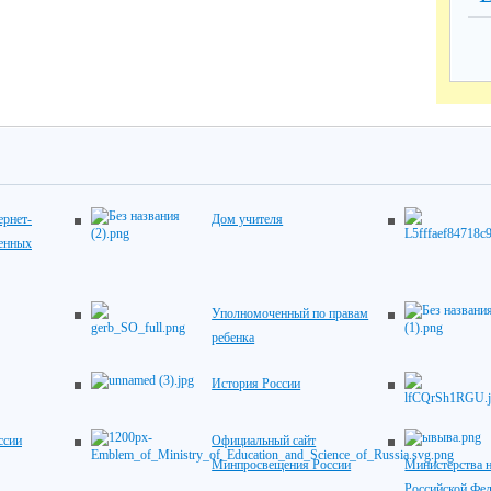
рнет-
Дом учителя
венных
Уполномоченный по правам
ребенка
История России
ссии
Официальный сайт
Минпросвещения России
Министерства н
Российской Фе