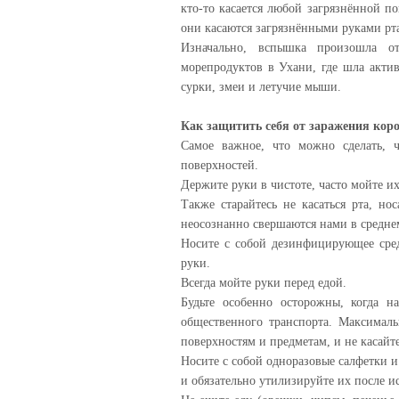
кто-то касается любой загрязнённой п
они касаются загрязнёнными руками рта
Изначально, вспышка произошла о
морепродуктов в Ухани, где шла акти
сурки, змеи и летучие мыши.
Как защитить себя от заражения кор
Самое важное, что можно сделать, 
поверхностей.
Держите руки в чистоте, часто мойте 
Также старайтесь не касаться рта, н
неосознанно свершаются нами в среднем 
Носите с собой дезинфицирующее сред
руки.
Всегда мойте руки перед едой.
Будьте особенно осторожны, когда н
общественного транспорта. Максималь
поверхностям и предметам, и не касайте
Носите с собой одноразовые салфетки и 
и обязательно утилизируйте их после и