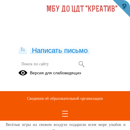
МБУ ДО ЦДТ "КРЕАТИВ"
Написать письмо
Тёплый день в «УвлекариУм» в
Версия для слабовидящих
преддверии Дня семьи, любви и
верности
26.06.2025
Сведения об образовательной организации
Городская зарядка стала отличным началом дня. Наши активные
ребята зарядились позитивом и энергией на весь день!
Весёлые игры на свежем воздухе подарили всем море улыбок и