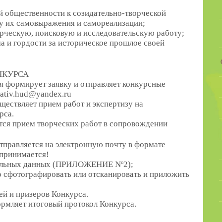
й общественности к созидательно-творческой
тву их самовыражения и самореализации;
рческую, поисковую и исследовательскую работу;
ма и гордости за историческое прошлое своей
НКУРСА
ия формирует заявку и отправляет конкурсные
eativ.hud@yandex.ru
ествляет прием работ и экспертизу на
рса.
ется прием творческих работ в сопровождении
тправляется на электронную почту в формате
 принимается!
нальных данных (ПРИЛОЖЕНИЕ Nº2);
 сфотографировать или отсканировать и приложить
ей и призеров Конкурса.
рмляет итоговый протокол Конкурса.