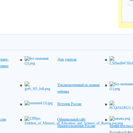
рнет-
Дом учителя
венных
Уполномоченный по правам
ребенка
История России
ссии
Официальный сайт
Минпросвещения России
Министерства н
Российской Фе