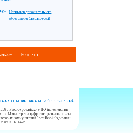
Навигатор дополнительного
образования Свердловской
альбомы
Контакты
т создан на портале сайтыобразованию.рф
556 в Реестре российского ПО (на основании
иказа Министерства цифрового развития, связи
массовых коммуникаций Российской Федерации
 06.09.2016 №426)