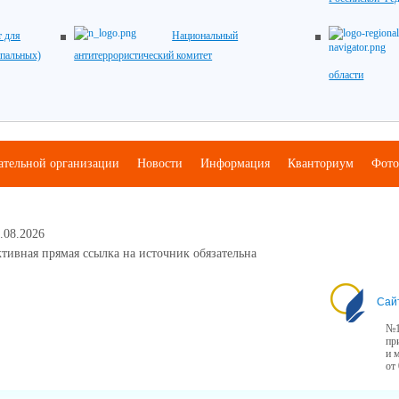
 для
Национальный
ипальных)
антитеррористический комитет
области
ательной организации
Новости
Информация
Кванториум
Фото
.08.2026
тивная прямая ссылка на источник обязательна
Сай
№1
пр
и 
от