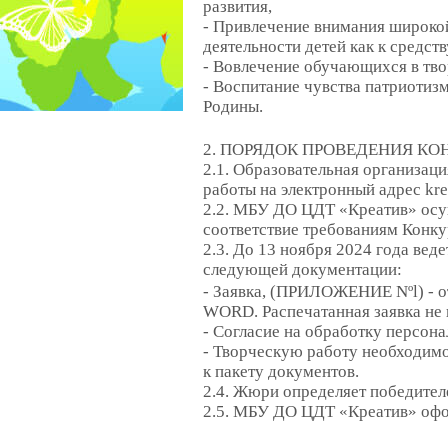
развития,
- Привлечение внимания широко
деятельности детей как к средс
- Вовлечение обучающихся в тво
- Воспитание чувства патриотиз
Родины.
2. ПОРЯДОК ПРОВЕДЕНИЯ КО
2.1. Образовательная организац
работы на электронный адрес kr
2.2. МБУ ДО ЦДТ «Креатив» осущ
соответствие требованиям Конку
2.3. До 13 ноября 2024 года вед
следующей документации:
- Заявка, (ПРИЛОЖЕНИЕ Nºl) - о
WORD. Распечатанная заявка не
- Согласие на обработку персо
- Творческую работу необходимо
к пакету документов.
2.4. Жюри определяет победител
2.5. МБУ ДО ЦДТ «Креатив» офо