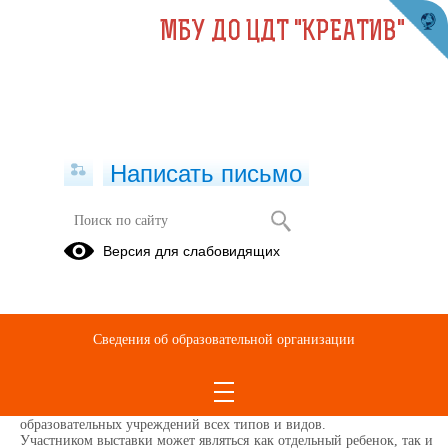
МБУ ДО ЦДТ "КРЕАТИВ"
Написать письмо
ВЫСТАВКА Творческих работ "Все
Версия для слабовидящих
краски жизни для тебя"
посвященная Дню матери.
24.10.2024
Сведения об образовательной организации
В выставке творческого и декоративно-прикладного искусства,
посвященной
международному Дню матери «Все краски жизни для тебя…»,
принимают участие дети из
образовательных учреждений всех типов и видов.
Участником выставки может являться как отдельный ребенок, так и