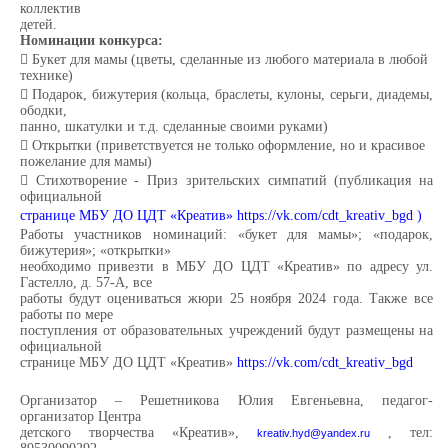
коллектив
детей.
Номинации конкурса:

Букет для мамы (цветы, сделанные из любого материала в любой
технике)

Подарок, бижутерия (кольца, браслеты, кулоны, серьги, диадемы,
ободки,
панно, шкатулки и т.д. сделанные своими руками)

Открытки (приветствуется не только оформление, но и красивое
пожелание для мамы)

Стихотворение - Приз зрительских симпатий (публикация на
официальной
странице МБУ ДО ЦДТ «Креатив» https://vk.com/cdt_kreativ_bgd )
Работы участников номинаций: «букет для мамы»; «подарок,
бижутерия»; «открытки»
необходимо привезти в МБУ ДО ЦДТ «Креатив» по адресу ул.
Гастелло, д. 57-А, все
работы будут оцениваться жюри 25 ноября 2024 года. Также все
работы по мере
поступления от образовательных учреждений будут размещены на
официальной
странице МБУ ДО ЦДТ «Креатив»
https://vk.com/cdt_kreativ_bgd
Организатор – Решетникова Юлия Евгеньевна, педагог-
организатор Центра
детского творчества «Креатив»,
, тел:
kreativ.hyd@yandex.ru