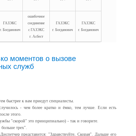
ошибочное
ГАЗЭКС
соединение
ГАЗЭКС
ГАЗЭКС
г. Богданович
с ГАЗЭКС
г. Богданович
г. Богданович
г. Асбест
ко моментов о вызове
ных служб
тем быстрее к вам приедут специалисты.
случилось - чем более кратко и ёмко, тем лучше. Если есть
после этого.
ужбы "скорой" это принципиально) - так и говорите.
 больше трех".
испетчер представится: "Здравствуйте, Скорая". Дальше его