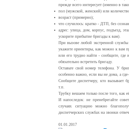
прежде всего интересует (именно в так
пол (мужской, женский) или количеств
возраст (примерно);
что случилось: кратко - ДТП, без сознан
адрес: улица, дом, корпус, подъезд, э
ускорите прибытие бригады к вам).
При вызове любой экстренной службы 
укажите ориентиры, как можно к вам п
или его трудно найти - сообщите, где 
обязательно встретить бригаду.
Оставьте свой номер телефона. У бри
особенно важно, если вы не дома, а где
Сообщите диспетчеру, кто вызывает б
т.п.
Трубку вешаем только после того, как е
И напоследок: не пренебрегайте сове
случаях ситуацию можно благополу
диспетчерских службах на звонки отве
01.01.2017