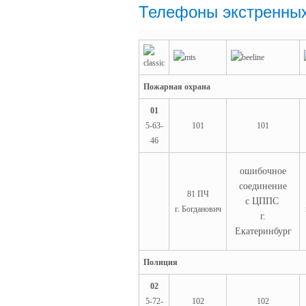
Телефоны экстренны
Пожарная охрана
01
5-63-
101
101
46
ошибочное
соединение
81 ПЧ
с ЦППС
г. Богданович
г.
Екатеринбург
Полиция
02
5-72-
102
102