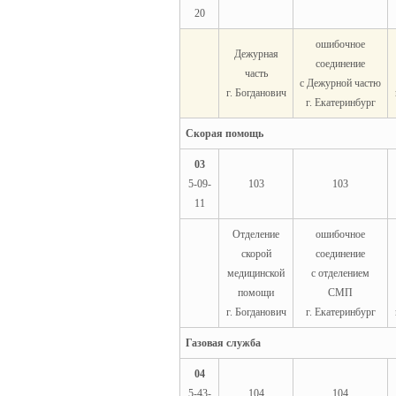
20
ошибочное
Дежурная
соединение
часть
с Дежурной частю
г. Богданович
г. Екатеринбург
Скорая помощь
03
5-09-
103
103
11
Отделение
ошибочное
скорой
соединение
медицинской
с отделением
помощи
СМП
г. Богданович
г. Екатеринбург
Газовая служба
04
5-43-
104
104