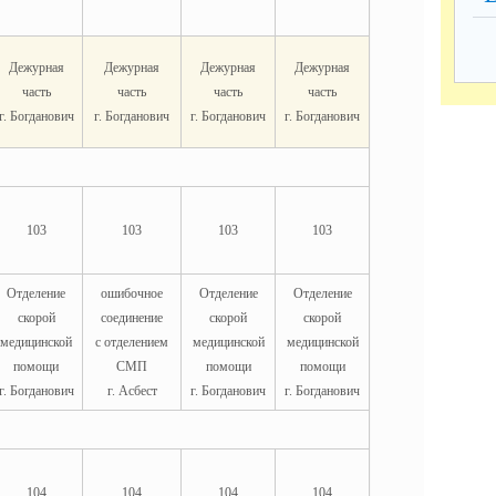
Дежурная
Дежурная
Дежурная
Дежурная
часть
часть
часть
часть
г. Богданович
г. Богданович
г. Богданович
г. Богданович
103
103
103
103
Отделение
ошибочное
Отделение
Отделение
скорой
соединение
скорой
скорой
медицинской
с отделением
медицинской
медицинской
помощи
СМП
помощи
помощи
г. Богданович
г. Асбест
г. Богданович
г. Богданович
104
104
104
104