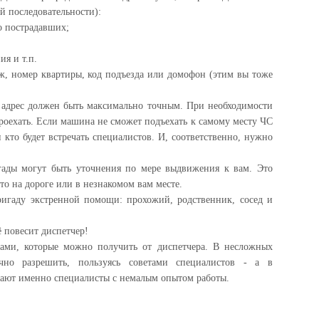
ой последовательности):
о пострадавших;
ия и т.п.
таж, номер квартиры, код подъезда или домофон (этим вы тоже
адрес должен быть максимально точным. При необходимости
роехать. Если машина не сможет подъехать к самому месту ЧС
и кто будет встречать специалистов. И, соответственно, нужно
гады могут быть уточнения по мере выдвижения к вам. Это
-то на дороге или в незнакомом вам месте.
ригаду экстренной помощи: прохожий, родственник, сосед и
ё повесит диспетчер!
тами, которые можно получить от диспетчера. В несложных
чно разрешить, пользуясь советами специалистов - а в
чают именно специалисты с немалым опытом работы.