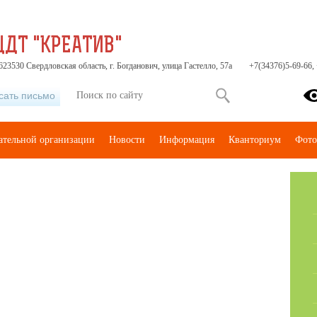
ЦДТ "КРЕАТИВ"
23530 Свердловская область, г. Богданович, улица Гастелло, 57а
+7(34376)5-69-66,
сать письмо
ательной организации
Новости
Информация
Кванториум
Фото