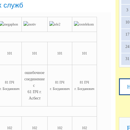
х служб
3
10
17
24
101
101
101
101
31
ошибочное
соединение
81 ПЧ
81 ПЧ
81 ПЧ
с
Н
г. Богданович
г. Богданович
г. Богданович
61 ПЧ г.
Асбест
102
102
102
102